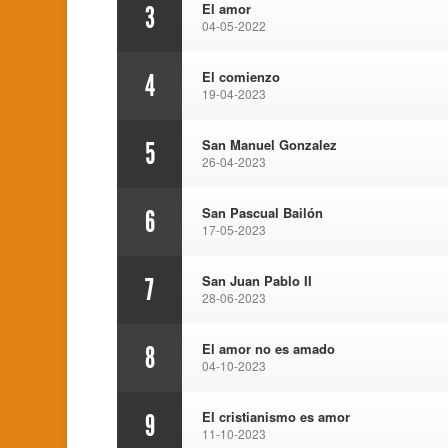
El amor
3
04-05-2022
El comienzo
4
19-04-2023
San Manuel Gonzalez
5
26-04-2023
San Pascual Bailón
6
17-05-2023
San Juan Pablo II
7
28-06-2023
El amor no es amado
8
04-10-2023
El cristianismo es amor
9
11-10-2023