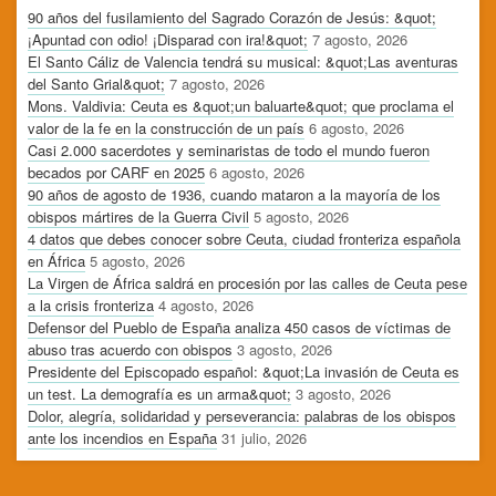
90 años del fusilamiento del Sagrado Corazón de Jesús: &quot;
¡Apuntad con odio! ¡Disparad con ira!&quot;
7 agosto, 2026
El Santo Cáliz de Valencia tendrá su musical: &quot;Las aventuras
del Santo Grial&quot;
7 agosto, 2026
Mons. Valdivia: Ceuta es &quot;un baluarte&quot; que proclama el
valor de la fe en la construcción de un país
6 agosto, 2026
Casi 2.000 sacerdotes y seminaristas de todo el mundo fueron
becados por CARF en 2025
6 agosto, 2026
90 años de agosto de 1936, cuando mataron a la mayoría de los
obispos mártires de la Guerra Civil
5 agosto, 2026
4 datos que debes conocer sobre Ceuta, ciudad fronteriza española
en África
5 agosto, 2026
La Virgen de África saldrá en procesión por las calles de Ceuta pese
a la crisis fronteriza
4 agosto, 2026
Defensor del Pueblo de España analiza 450 casos de víctimas de
abuso tras acuerdo con obispos
3 agosto, 2026
Presidente del Episcopado español: &quot;La invasión de Ceuta es
un test. La demografía es un arma&quot;
3 agosto, 2026
Dolor, alegría, solidaridad y perseverancia: palabras de los obispos
ante los incendios en España
31 julio, 2026