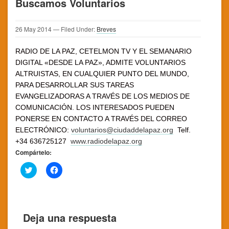
Buscamos Voluntarios
26
May
2014
— Filed Under:
Breves
RADIO DE LA PAZ, CETELMON TV Y EL SEMANARIO
DIGITAL «DESDE LA PAZ», ADMITE VOLUNTARIOS
ALTRUISTAS, EN CUALQUIER PUNTO DEL MUNDO,
PARA DESARROLLAR SUS TAREAS
EVANGELIZADORAS A TRAVÉS DE LOS MEDIOS DE
COMUNICACIÓN. LOS INTERESADOS PUEDEN
PONERSE EN CONTACTO A TRAVÉS DEL CORREO
ELECTRÓNICO:
voluntarios@ciudaddelapaz.org
Telf.
+34 636725127
www.radiodelapaz.org
Compártelo:
Click
Haz
to
clic
share
para
on
compartir
Twitter
en
(Se
Facebook
abre
(Se
Deja una respuesta
en
abre
una
en
ventana
una