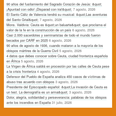
90 años del fusilamiento del Sagrado Corazón de Jesús: &quot;
¡Apuntad con odio! ¡Disparad con ira!&quot;
7 agosto, 2026
El Santo Cáliz de Valencia tendrá su musical: &quot;Las aventuras
del Santo Grial&quot;
7 agosto, 2026
Mons. Valdivia: Ceuta es &quot;un baluarte&quot; que proclama el
valor de la fe en la construcción de un país
6 agosto, 2026
Casi 2.000 sacerdotes y seminaristas de todo el mundo fueron
becados por CARF en 2025
6 agosto, 2026
90 años de agosto de 1936, cuando mataron a la mayoría de los
obispos mártires de la Guerra Civil
5 agosto, 2026
4 datos que debes conocer sobre Ceuta, ciudad fronteriza española
en África
5 agosto, 2026
La Virgen de África saldrá en procesión por las calles de Ceuta pese
a la crisis fronteriza
4 agosto, 2026
Defensor del Pueblo de España analiza 450 casos de víctimas de
abuso tras acuerdo con obispos
3 agosto, 2026
Presidente del Episcopado español: &quot;La invasión de Ceuta es
un test. La demografía es un arma&quot;
3 agosto, 2026
Dolor, alegría, solidaridad y perseverancia: palabras de los obispos
ante los incendios en España
31 julio, 2026