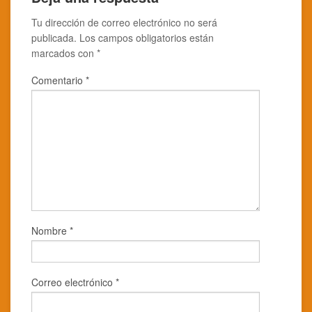
una
en
ventana
una
nueva)
ventana
Tu dirección de correo electrónico no será
nueva)
publicada.
Los campos obligatorios están
marcados con
*
Comentario
*
Nombre
*
Correo electrónico
*