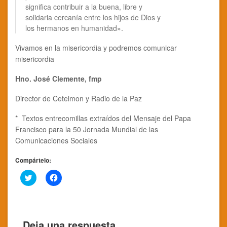
significa contribuir a la buena, libre y
solidaria cercanía entre los hijos de Dios y
los hermanos en humanidad».
Vivamos en la misericordia y podremos comunicar
misericordia
Hno. José Clemente, fmp
Director de Cetelmon y Radio de la Paz
* Textos entrecomillas extraídos del Mensaje del Papa
Francisco para la 50 Jornada Mundial de las
Comunicaciones Sociales
Compártelo:
Click
Haz
to
clic
share
para
on
compartir
Twitter
en
(Se
Facebook
abre
(Se
Deja una respuesta
en
abre